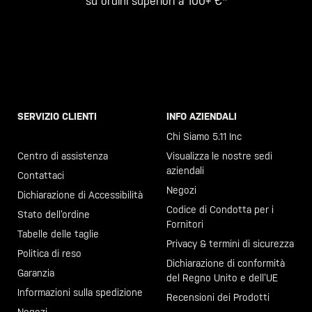
su ordini superiori a 100+ €*
SERVIZIO CLIENTI
INFO AZIENDALI
Chiama il +46 40 23 00 80
Chi Siamo 5.11 Inc
Centro di assistenza
Visualizza le nostre sedi
aziendali
Contattaci
Negozi
Dichiarazione di Accessibilità
Codice di Condotta per i
Stato dell’ordine
Fornitori
Tabelle delle taglie
Privacy & termini di sicurezza
Politica di reso
Dichiarazione di conformità
Garanzia
del Regno Unito e dell’UE
Informazioni sulla spedizione
Recensioni dei Prodotti