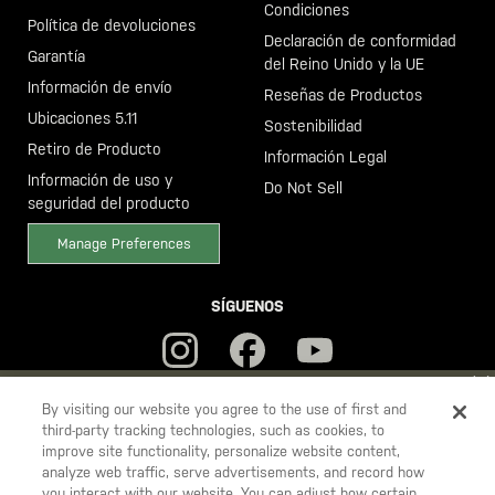
Condiciones
Política de devoluciones
Declaración de conformidad
Garantía
del Reino Unido y la UE
Información de envío
Reseñas de Productos
Ubicaciones 5.11
Sostenibilidad
Retiro de Producto
Información Legal
Información de uso y
Do Not Sell
seguridad del producto
Manage Preferences
SÍGUENOS
YOU ARE SHOPPING ON OUR
ESPAÑA
SITE. WOULD YOU LIKE
By visiting our website you agree to the use of first and
third-party tracking technologies, such as cookies, to
TO SHIP TO ANOTHER COUNTRY?
improve site functionality, personalize website content,
5.11
STAY ON
ESPAÑA
analyze web traffic, serve advertisements, and record how
Tactical
you interact with our website. You can adjust how certain