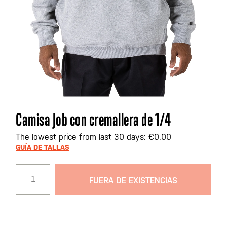
Saltar
Camisa Job con cremallera de 1/4
al
comienzo
The lowest price from last 30 days: €0.00
de
GUÍA DE TALLAS
la
galería
FUERA DE EXISTENCIAS
de
imágenes