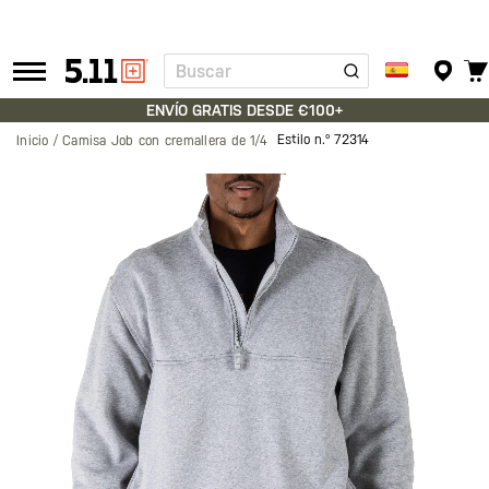
Buscar
Tactical
Gear
ENVÍO GRATIS DESDE €100+
Estilo n.º
72314
Inicio
Camisa Job con cremallera de 1/4
Saltar
al
final
de
la
galería
de
imágenes