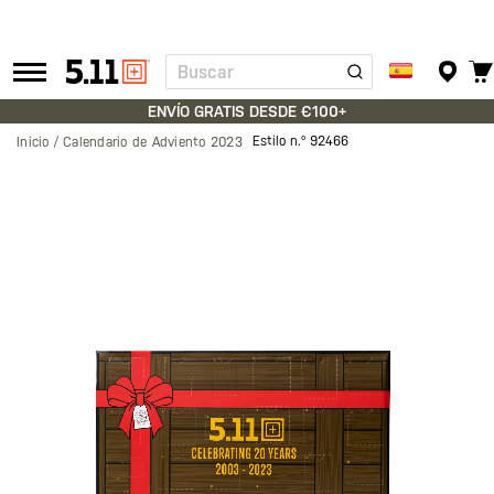
Buscar
Tactical
Gear
ENVÍO GRATIS DESDE €100+
Estilo n.º
92466
Inicio
Calendario de Adviento 2023
Saltar
al
final
de
la
galería
de
imágenes