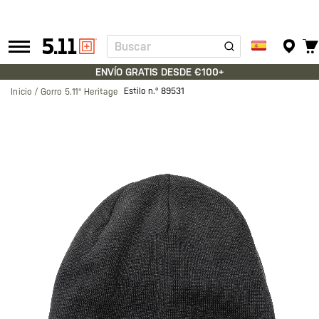
Buscar
Tactical
Gear
ENVÍO GRATIS DESDE €100+
Estilo n.º
89531
Inicio
Gorro 5.11® Heritage
Saltar
al
final
de
la
galería
de
imágenes