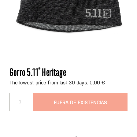
Saltar
Gorro 5.11
®
Heritage
al
comienzo
The lowest price from last 30 days: 0,00 €
de
la
FUERA DE EXISTENCIAS
galería
de
imágenes