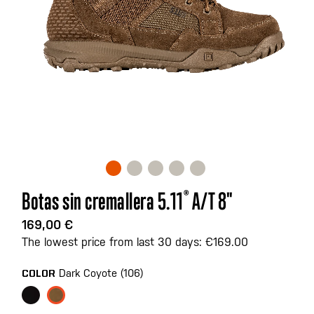
Saltar
Botas sin cremallera 5.11
®
A/T 8"
al
comienzo
169,00 €
de
The lowest price from last 30 days: €169.00
la
galería
Dark Coyote (106)
COLOR
de
imágenes