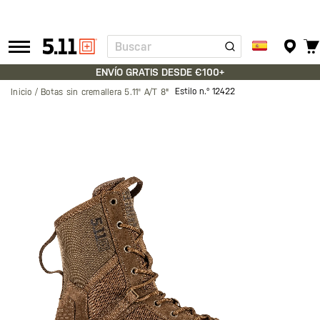
Buscar
Tactical
Gear
ENVÍO GRATIS DESDE €100+
Estilo n.º
12422
Inicio
Botas sin cremallera 5.11® A/T 8"
Saltar
al
final
de
la
galería
de
imágenes