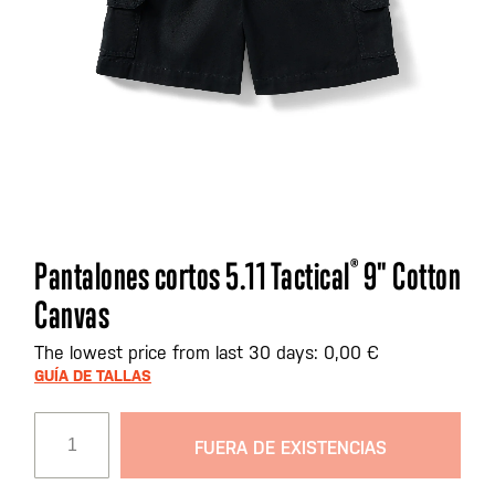
Saltar
Pantalones cortos 5.11 Tactical
®
9" Cotton
al
Canvas
comienzo
de
The lowest price from last 30 days: 0,00 €
la
GUÍA DE TALLAS
galería
de
imágenes
FUERA DE EXISTENCIAS