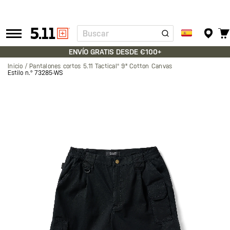
Buscar
Tactical
Gear
ENVÍO GRATIS DESDE €100+
Inicio
Pantalones cortos 5.11 Tactical® 9" Cotton Canvas
Estilo n.º
73285-WS
Saltar
al
final
de
la
galería
de
imágenes