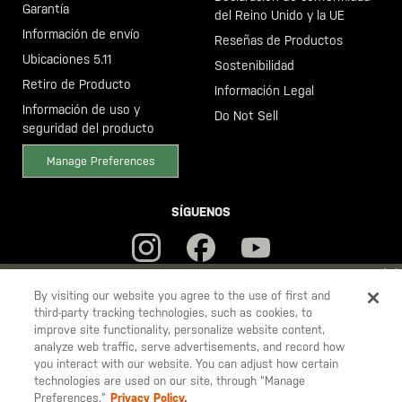
Garantía
del Reino Unido y la UE
Información de envío
Reseñas de Productos
Ubicaciones 5.11
Sostenibilidad
Retiro de Producto
Información Legal
Información de uso y
Do Not Sell
seguridad del producto
Manage Preferences
SÍGUENOS
YOU ARE SHOPPING ON OUR
ESPAÑA
SITE. WOULD YOU LIKE
By visiting our website you agree to the use of first and
third-party tracking technologies, such as cookies, to
TO SHIP TO ANOTHER COUNTRY?
improve site functionality, personalize website content,
5.11
STAY ON
ESPAÑA
analyze web traffic, serve advertisements, and record how
Tactical
you interact with our website. You can adjust how certain
CHANGE COUNTRY
technologies are used on our site, through “Manage
Preferences.”
Privacy Policy.