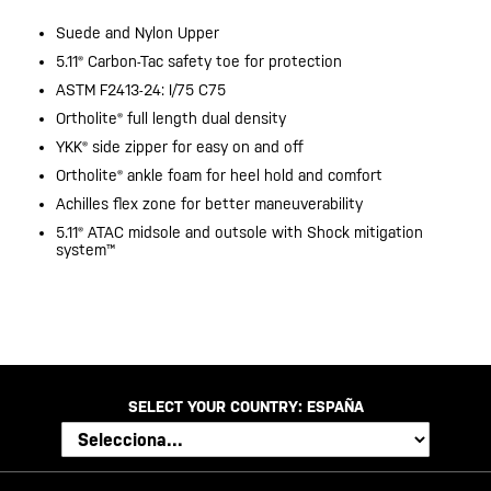
Suede and Nylon Upper
5.11® Carbon-Tac safety toe for protection
ASTM F2413-24: I/75 C75
Ortholite® full length dual density
YKK® side zipper for easy on and off
Ortholite® ankle foam for heel hold and comfort
Achilles flex zone for better maneuverability
5.11® ATAC midsole and outsole with Shock mitigation
system™
SELECT YOUR COUNTRY:
ESPAÑA