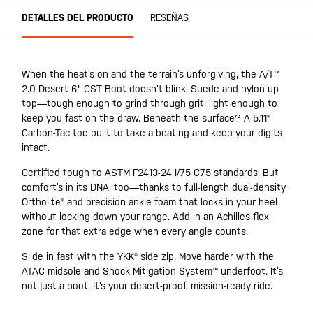
DETALLES DEL PRODUCTO
RESEÑAS
When the heat’s on and the terrain’s unforgiving, the A/T™
2.0 Desert 6" CST Boot doesn’t blink. Suede and nylon up
top—tough enough to grind through grit, light enough to
keep you fast on the draw. Beneath the surface? A 5.11®
Carbon-Tac toe built to take a beating and keep your digits
intact.
Certified tough to ASTM F2413-24 I/75 C75 standards. But
comfort’s in its DNA, too—thanks to full-length dual-density
Ortholite® and precision ankle foam that locks in your heel
without locking down your range. Add in an Achilles flex
zone for that extra edge when every angle counts.
Slide in fast with the YKK® side zip. Move harder with the
ATAC midsole and Shock Mitigation System™ underfoot. It’s
not just a boot. It’s your desert-proof, mission-ready ride.