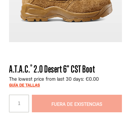
Saltar
A.T.A.C.
®
2.0 Desert 6" CST Boot
al
comienzo
The lowest price from last 30 days: €0.00
de
GUÍA DE TALLAS
la
galería
FUERA DE EXISTENCIAS
de
imágenes