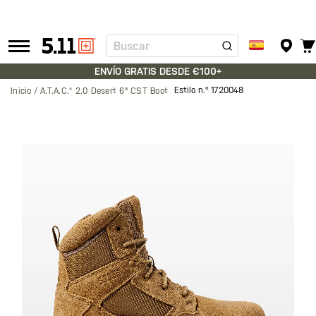
Buscar
Tactical
Gear
ENVÍO GRATIS DESDE €100+
Estilo n.º
1720048
Inicio
A.T.A.C.® 2.0 Desert 6" CST Boot
Saltar
al
final
de
la
galería
de
imágenes