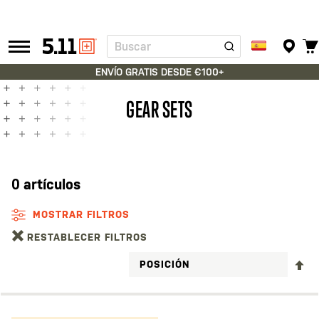
Buscar
Tactical
Gear
ENVÍO GRATIS DESDE €100+
GEAR SETS
0
artículos
MOSTRAR FILTROS
RESTABLECER FILTROS
FI
D
D