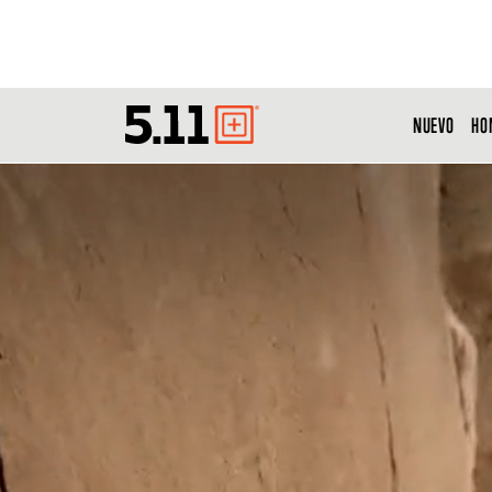
NUEVO
HO
Tactical
Gear