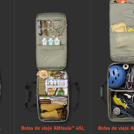
Bolsa de viaje 
L
Bolsa de viaje AllHaula™ 45L