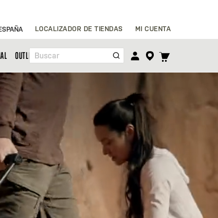
Ir
LOCALIZADOR DE TIENDAS
MI CUENTA
ESPAÑA
al
contenido
TOGGLE
NAL
OUTLET
Buscar
CART
MENU