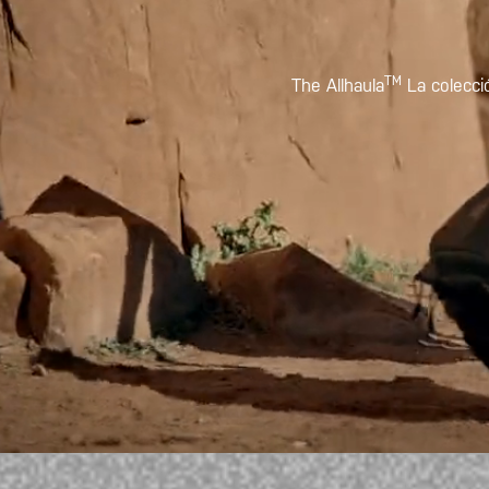
TM
The Allhaula
La colecci