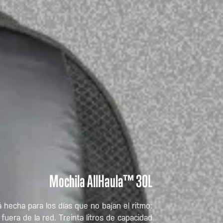
Mochila AllHaula™ 30L
á hecha para los días que no bajan el ritmo:
fuera de la red. Treinta litros de capacidad