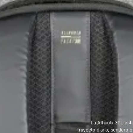
La Allhaula 30L est
trayecto diario, sendero o 