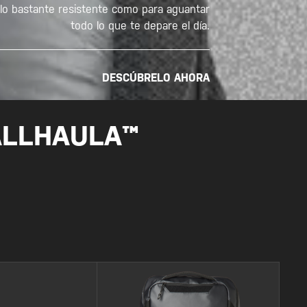
 lo bastante resistente como para aguantar
todo lo que te depare el día.
DESCÚBRELO AHORA
ALLHAULA™