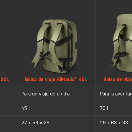
Bolsa de viaje AllHaula™ 45L
Bolsa de via
™ 30L
Para un viaje de un día
Para la aventur
45 l
70 l
27 x 56 x 29
29 x 63 x 33