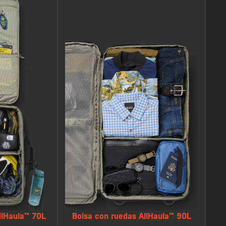
AllHaula™ 70L
Bolsa con ruedas AllHaula™ 90L