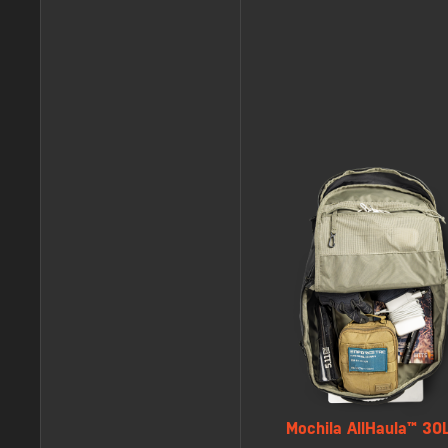
Mochila AllHaula™ 30