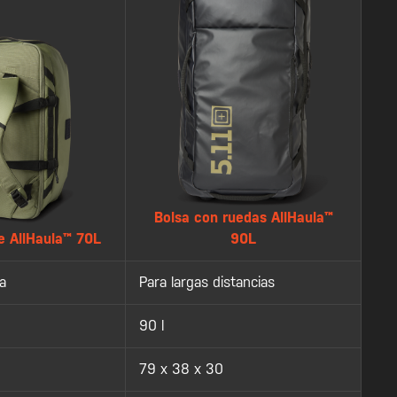
Bolsa con ruedas AllHaula™
je AllHaula™ 70L
90L
a
Para largas distancias
90 l
79 x 38 x 30