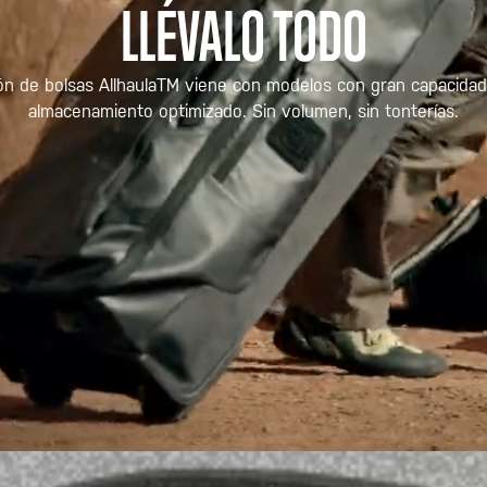
LLÉVALO TODO
ón de bolsas AllhaulaTM viene con modelos con gran capacidad,
almacenamiento optimizado. Sin volumen, sin tonterías.