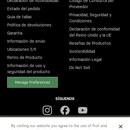
Declaración de Accesibilidad
Código de Conducta del
Proveedor
Estado del pedido
Privacidad, Seguridad y
Guía de tallas
Condiciones
Política de devoluciones
Declaración de conformidad
Garantía
del Reino Unido y la UE
Información de envío
Reseñas de Productos
Ubicaciones 5.11
Sostenibilidad
Retiro de Producto
Información Legal
Información de uso y
Do Not Sell
seguridad del producto
Manage Preferences
SÍGUENOS
YOU ARE SHOPPING ON OUR
ESPAÑA
SITE. WOULD YOU LIKE
By visiting our website you agree to the use of first and