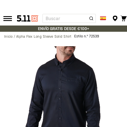
Buscar
Tactical
Gear
ENVÍO GRATIS DESDE €100+
Estilo n.º
72539
Inicio
Alpha Flex Long Sleeve Solid Shirt
Saltar
al
final
de
la
galería
de
imágenes