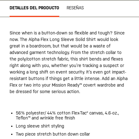
DETALLES DEL PRODUCTO
RESEÑAS
Since when is a button-down so flexible and tough? Since
now. The Alpha Flex Long Sleeve Solid Shirt would look
great in a boardroom, but that would be a waste of
advanced garment technology. From the stretch collar to
the poly/cotton stretch fabric, this shirt bends and flexes
right along with you, whether you’re tracking a suspect or
working a long shift on event security. It’s even got impact-
resistant buttons if things get a little intense. Add an Alpha
Flex or two into your Mission Ready™ covert wardrobe and
be dressed for some serious action.
56% polyester/ 44% cotton Flex-Tac® canvas, 4.6-oz.,
Teflon™ and wrinkle free finish
Long sleeve shirt styling
Two piece stretch button down collar