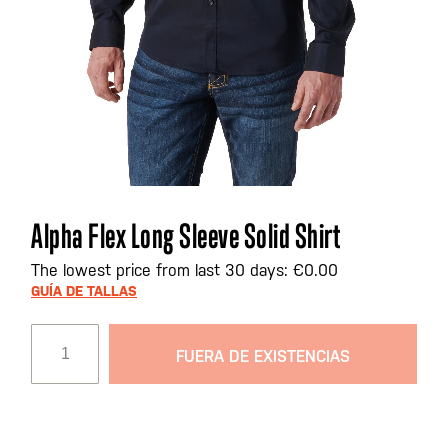
Saltar
Alpha Flex Long Sleeve Solid Shirt
al
comienzo
The lowest price from last 30 days: €0.00
de
GUÍA DE TALLAS
la
galería
FUERA DE EXISTENCIAS
de
imágenes