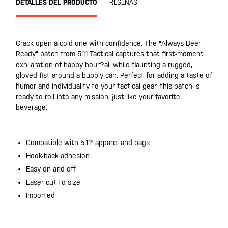
DETALLES DEL PRODUCTO
RESEÑAS
Crack open a cold one with confidence. The "Always Beer
Ready" patch from 5.11 Tactical captures that first-moment
exhilaration of happy hour?all while flaunting a rugged,
gloved fist around a bubbly can. Perfect for adding a taste of
humor and individuality to your tactical gear, this patch is
ready to roll into any mission, just like your favorite
beverage.
Compatible with 5.11® apparel and bags
Hook-back adhesion
Easy on and off
Laser cut to size
Imported