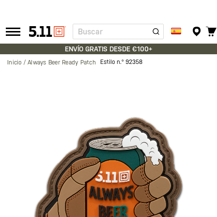
Buscar
Tactical
Gear
ENVÍO GRATIS DESDE €100+
Estilo n.º
92358
Inicio
Always Beer Ready Patch
Saltar
al
final
de
la
galería
de
imágenes