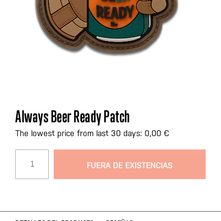
Saltar
Always Beer Ready Patch
al
comienzo
The lowest price from last 30 days: 0,00 €
de
la
FUERA DE EXISTENCIAS
galería
de
imágenes