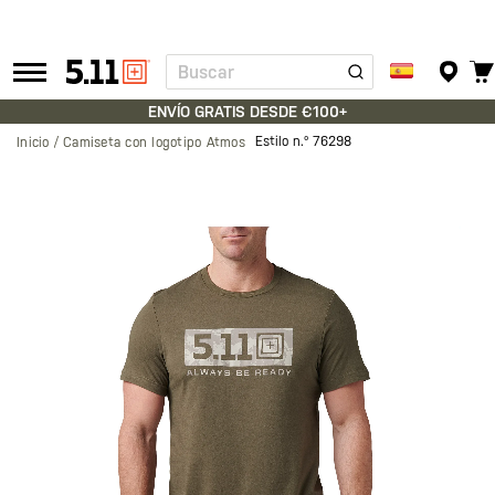
Buscar
Tactical
Gear
ENVÍO GRATIS DESDE €100+
Estilo n.º
76298
Inicio
Camiseta con logotipo Atmos
Saltar
al
final
de
la
galería
de
imágenes