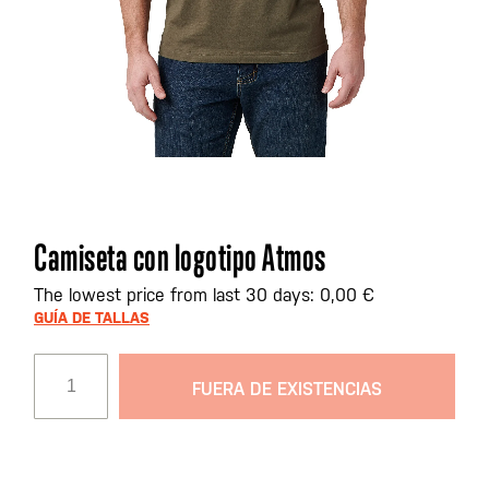
Saltar
Camiseta con logotipo Atmos
al
comienzo
The lowest price from last 30 days: 0,00 €
de
GUÍA DE TALLAS
la
galería
FUERA DE EXISTENCIAS
de
imágenes