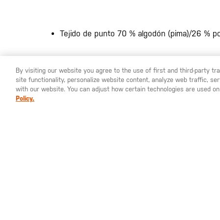
Tejido de punto 70 % algodón (pima)/26 % pol
By visiting our website you agree to the use of first and third-party t
site functionality, personalize website content, analyze web traffic, 
YOU ARE SHOPPING ON OUR
ESPAÑA
SITE. WOULD YO
with our website. You can adjust how certain technologies are used on
Policy.