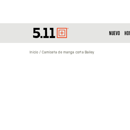
NUEVO
HO
Tactical
Gear
Inicio
Camiseta de manga corta Bailey
Saltar
al
final
de
la
galería
de
imágenes