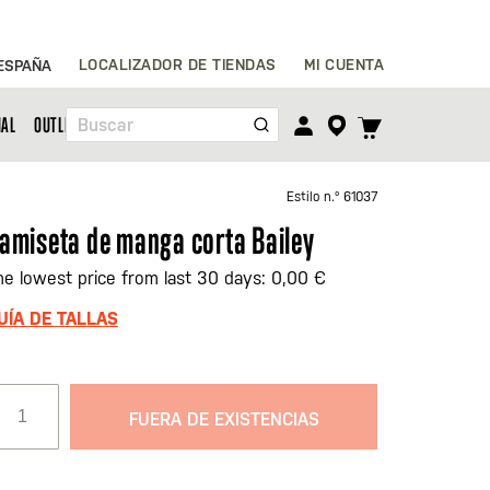
Ir
LOCALIZADOR DE TIENDAS
MI CUENTA
ESPAÑA
al
contenido
TOGGLE
NAL
OUTLET
Buscar
CART
MENU
Estilo n.º
61037
amiseta de manga corta Bailey
he lowest price from last 30 days: 0,00 €
UÍA DE TALLAS
FUERA DE EXISTENCIAS