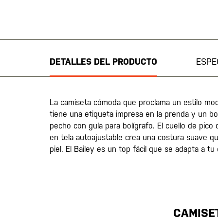
Saltar
al
comienzo
de
DETALLES DEL PRODUCTO
ESPE
la
galería
de
imágenes
La camiseta cómoda que proclama un estilo mode
tiene una etiqueta impresa en la prenda y un bols
pecho con guía para bolígrafo. El cuello de pico
en tela autoajustable crea una costura suave qu
piel. El Bailey es un top fácil que se adapta a tu 
CAMISE