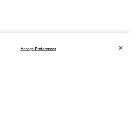
Manage Preferences
CHANGE COUNTRY
EUROPE
Austria
€
Bélgica
€
Bulgaria
€
Croacia
€
Chequia
€
Dinamarca
€