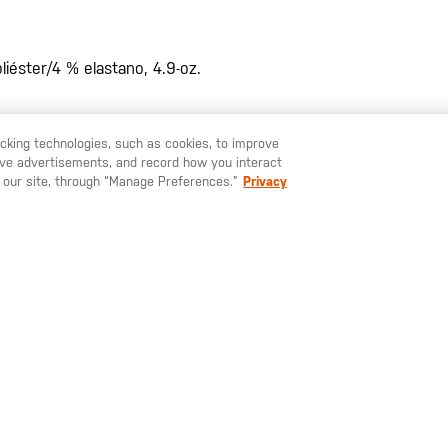
iéster/4 % elastano, 4.9-oz.
racking technologies, such as cookies, to improve
serve advertisements, and record how you interact
U LIKE TO SHIP TO ANOTHER COUNTRY?
STAY ON
ESPAÑA
 our site, through “Manage Preferences.”
Privacy
TAMBIÉN TE PUEDE GUSTAR