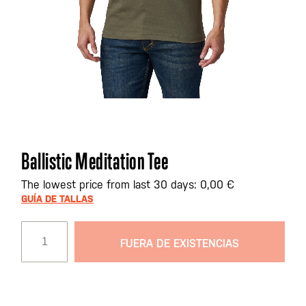
Saltar
Ballistic Meditation Tee
al
comienzo
The lowest price from last 30 days: 0,00 €
de
GUÍA DE TALLAS
la
galería
FUERA DE EXISTENCIAS
de
imágenes