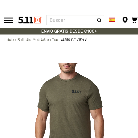
Buscar
Tactical
Gear
ENVÍO GRATIS DESDE €100+
Estilo n.º
76148
Inicio
Ballistic Meditation Tee
Saltar
al
final
de
la
galería
de
imágenes