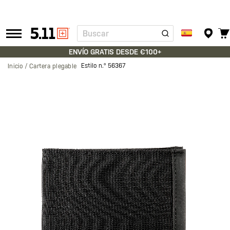
Buscar
Tactical
Gear
ENVÍO GRATIS DESDE €100+
Estilo n.º
56367
Inicio
Cartera plegable
Saltar
al
final
de
la
galería
de
imágenes