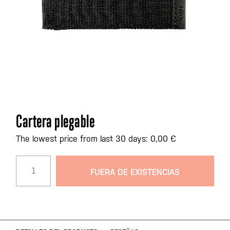
Saltar
Cartera plegable
al
comienzo
The lowest price from last 30 days: 0,00 €
de
la
FUERA DE EXISTENCIAS
galería
de
imágenes