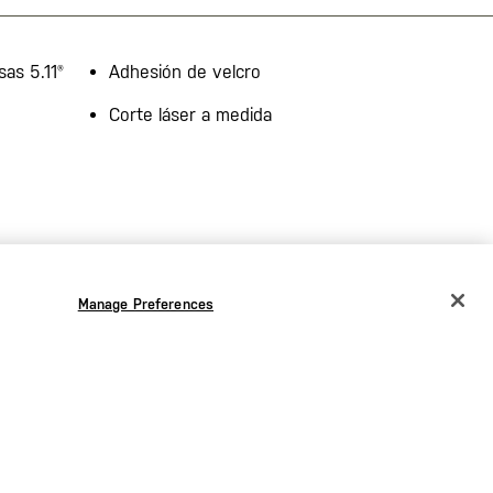
as 5.11®
Adhesión de velcro
Corte láser a medida
Manage Preferences
CHANGE COUNTRY
EUROPE
Austria
€
Bélgica
€
Bulgaria
€