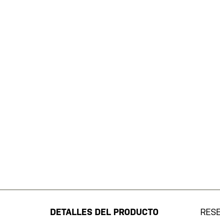
Saltar
al
comienzo
de
DETALLES DEL PRODUCTO
RES
la