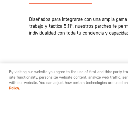
galería
de
imágenes
Diseñados para integrarse con una amplia gama 
trabajo y táctica 5.11®, nuestros parches te per
individualidad con toda tu conciencia y capacidad
By visiting our website you agree to the use of first and third-party t
site functionality, personalize website content, analyze web traffic, 
YOU ARE SHOPPING ON OUR
ESPAÑA
SITE. WOULD YO
with our website. You can adjust how certain technologies are used on
Policy.