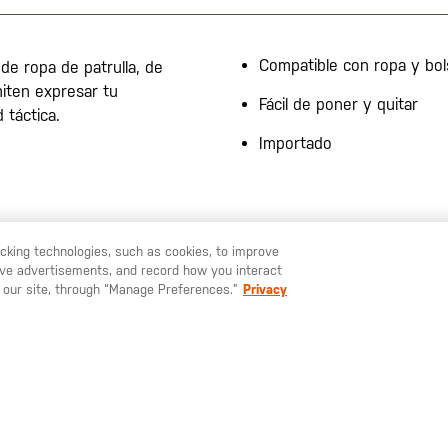
Compatible con ropa y bols
de ropa de patrulla, de
miten expresar tu
Fácil de poner y quitar
 táctica.
Importado
racking technologies, such as cookies, to improve
serve advertisements, and record how you interact
U LIKE TO SHIP TO ANOTHER COUNTRY?
STAY ON
ESPAÑA
 our site, through “Manage Preferences.”
Privacy
SUSCRÍBETE A NUESTRO BOLETÍN
Mantente al día sobre nuestras últimas ofertas, nuevos productos e
historias del mundo 5.11