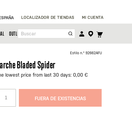
Ir
LOCALIZADOR DE TIENDAS
MI CUENTA
ESPAÑA
al
contenido
TOGGLE
NAL
OUTLET
Buscar
CART
MENU
Estilo n.º
92662AFU
arche Bladed Spider
he lowest price from last 30 days: 0,00 €
FUERA DE EXISTENCIAS