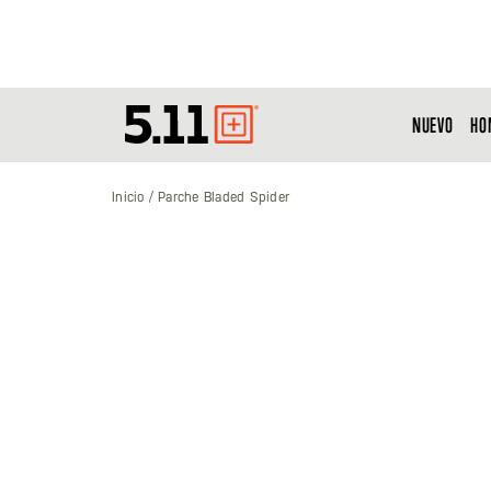
NUEVO
HO
Tactical
Gear
Inicio
Parche Bladed Spider
Saltar
al
final
de
la
galería
de
imágenes