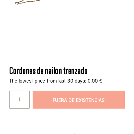
Saltar
Cordones de nailon trenzado
al
comienzo
The lowest price from last 30 days: 0,00 €
de
la
FUERA DE EXISTENCIAS
galería
de
imágenes