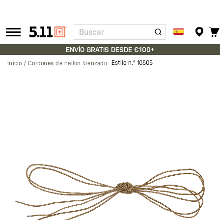
Buscar
Tactical
Gear
ENVÍO GRATIS DESDE €100+
Estilo n.º
10505
Inicio
Cordones de nailon trenzado
Saltar
al
final
de
la
galería
de
imágenes