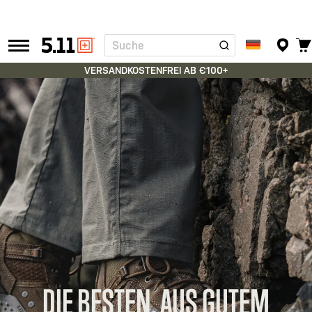
Suche
Tactical
Gear
VERSANDKOSTENFREI AB €100+
DIE BESTEN. AUS GUTEM