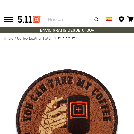
Buscar
Tactical
Gear
ENVÍO GRATIS DESDE €100+
Estilo n.º
92185
Inicio
Coffee Leather Patch
Saltar
al
final
de
la
galería
de
imágenes