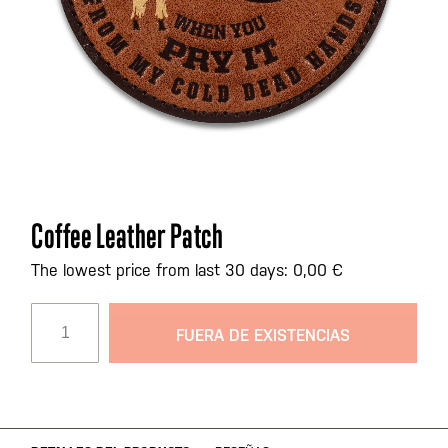
Saltar
Coffee Leather Patch
al
comienzo
The lowest price from last 30 days: 0,00 €
de
la
FUERA DE EXISTENCIAS
galería
de
imágenes