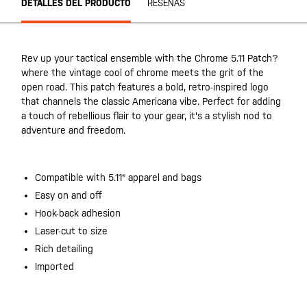
DETALLES DEL PRODUCTO
RESEÑAS
Rev up your tactical ensemble with the Chrome 5.11 Patch?
where the vintage cool of chrome meets the grit of the
open road. This patch features a bold, retro-inspired logo
that channels the classic Americana vibe. Perfect for adding
a touch of rebellious flair to your gear, it's a stylish nod to
adventure and freedom.
Compatible with 5.11® apparel and bags
Easy on and off
Hook-back adhesion
Laser-cut to size
Rich detailing
Imported