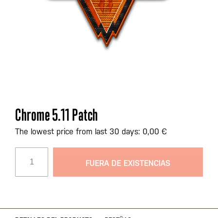
Saltar
Chrome 5.11 Patch
al
comienzo
The lowest price from last 30 days: 0,00 €
de
la
FUERA DE EXISTENCIAS
galería
de
imágenes