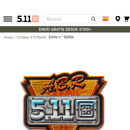
Buscar
Tactical
Gear
ENVÍO GRATIS DESDE €100+
Estilo n.º
92054
Inicio
Chrome 5.11 Patch
Saltar
al
final
de
la
galería
de
imágenes