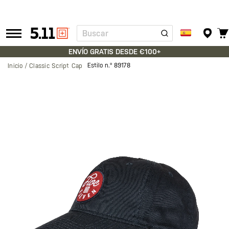
Buscar
Tactical
Gear
ENVÍO GRATIS DESDE €100+
Estilo n.º
89178
Inicio
Classic Script Cap
Saltar
al
final
de
la
galería
de
imágenes