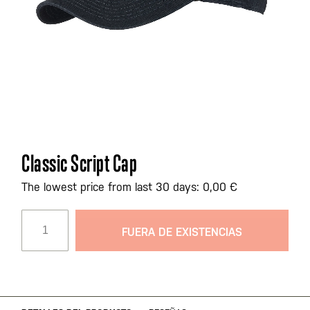
Saltar
Classic Script Cap
al
comienzo
The lowest price from last 30 days: 0,00 €
de
la
FUERA DE EXISTENCIAS
galería
de
imágenes