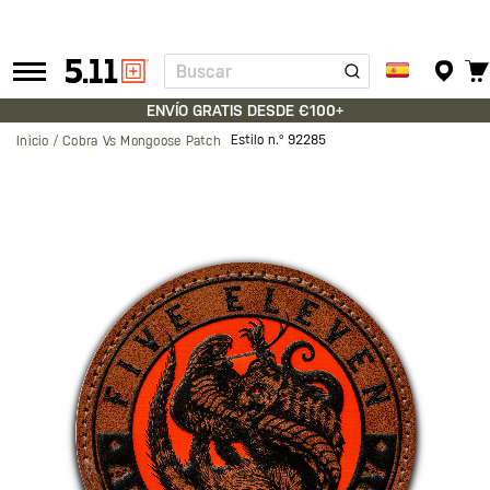
Buscar
Tactical
Gear
ENVÍO GRATIS DESDE €100+
Estilo n.º
92285
Inicio
Cobra Vs Mongoose Patch
Saltar
al
final
de
la
galería
de
imágenes