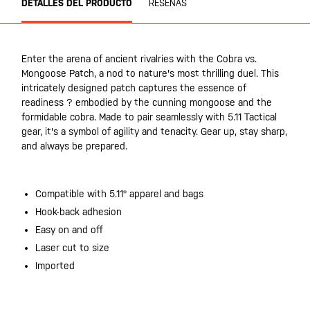
DETALLES DEL PRODUCTO
RESEÑAS
Enter the arena of ancient rivalries with the Cobra vs.
Mongoose Patch, a nod to nature's most thrilling duel. This
intricately designed patch captures the essence of
readiness ? embodied by the cunning mongoose and the
formidable cobra. Made to pair seamlessly with 5.11 Tactical
gear, it's a symbol of agility and tenacity. Gear up, stay sharp,
and always be prepared.
Compatible with 5.11® apparel and bags
Hook-back adhesion
Easy on and off
Laser cut to size
Imported