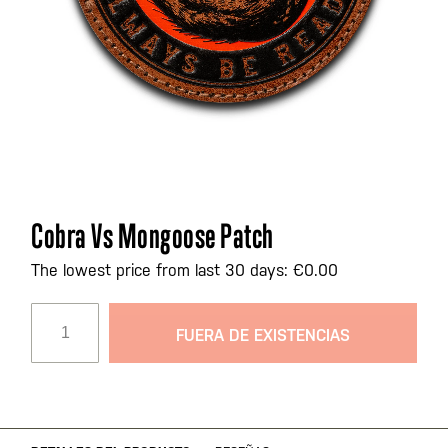
Saltar
Cobra Vs Mongoose Patch
al
comienzo
The lowest price from last 30 days: €0.00
de
la
FUERA DE EXISTENCIAS
galería
de
imágenes