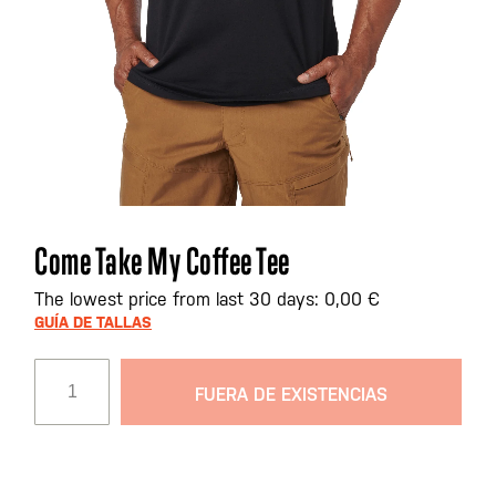
Saltar
Come Take My Coffee Tee
al
comienzo
The lowest price from last 30 days: 0,00 €
de
GUÍA DE TALLAS
la
galería
FUERA DE EXISTENCIAS
de
imágenes