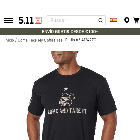
Buscar
Tactical
Gear
ENVÍO GRATIS DESDE €100+
Estilo n.º
41242ZG
Inicio
Come Take My Coffee Tee
Saltar
al
final
de
la
galería
de
imágenes