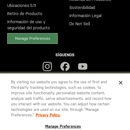
Ubicaciones 5.11
Sostenibilidad
Retiro de Producto
Información Legal
Información de uso y
Do Not Sell
seguridad del producto
Manage Preferences
SÍGUENOS
YOU ARE SHOPPING ON OUR
ESPAÑA
SITE. WOULD YOU LIKE
By visiting our website you agree to the use of first and
third-party tracking technologies, such as cookies, to
TO SHIP TO ANOTHER COUNTRY?
improve site functionality, personalize website content,
5.11
STAY ON
ESPAÑA
analyze web traffic, serve advertisements, and record how
Tactical
you interact with our website. You can adjust how certain
CHANGE COUNTRY
technologies are used on our site, through “Manage
Preferences.”
Privacy Policy.
© 2026 5.11, Inc. Todos los derechos reservados.
EUROPE
Manage Preferences