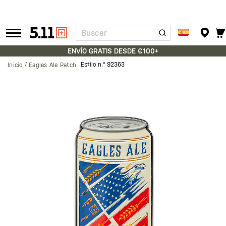
Buscar
Tactical
Gear
ENVÍO GRATIS DESDE €100+
Estilo n.º
92363
Inicio
Eagles Ale Patch
Saltar
al
final
de
la
galería
de
imágenes