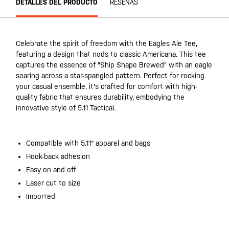
DETALLES DEL PRODUCTO
RESEÑAS
Celebrate the spirit of freedom with the Eagles Ale Tee,
featuring a design that nods to classic Americana. This tee
captures the essence of "Ship Shape Brewed" with an eagle
soaring across a star-spangled pattern. Perfect for rocking
your casual ensemble, it's crafted for comfort with high-
quality fabric that ensures durability, embodying the
innovative style of 5.11 Tactical.
Compatible with 5.11® apparel and bags
Hook-back adhesion
Easy on and off
Laser cut to size
Imported