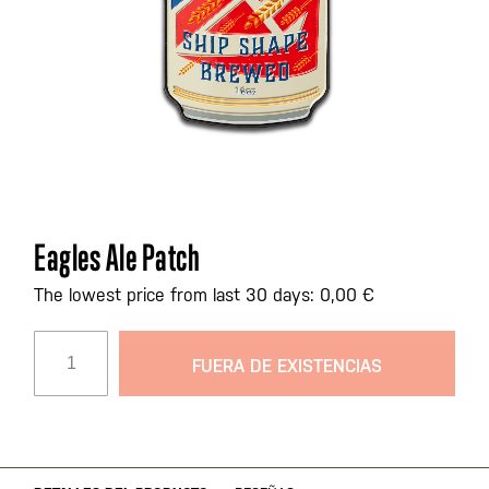
Saltar
Eagles Ale Patch
al
comienzo
The lowest price from last 30 days: 0,00 €
de
la
FUERA DE EXISTENCIAS
galería
de
imágenes