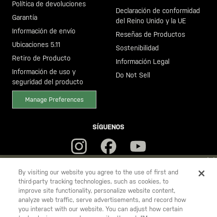
Política de devoluciones
Declaración de conformidad
Garantía
del Reino Unido y la UE
Información de envío
Reseñas de Productos
Ubicaciones 5.11
Sostenibilidad
Retiro de Producto
Información Legal
Información de uso y
Do Not Sell
seguridad del producto
Manage Preferences
SÍGUENOS
YOU ARE SHOPPING ON OUR
ESPAÑA
SITE. WOULD YOU LIKE
By visiting our website you agree to the use of first and
third-party tracking technologies, such as cookies, to
TO SHIP TO ANOTHER COUNTRY?
improve site functionality, personalize website content,
5.11
STAY ON
ESPAÑA
analyze web traffic, serve advertisements, and record how
Tactical
you interact with our website. You can adjust how certain