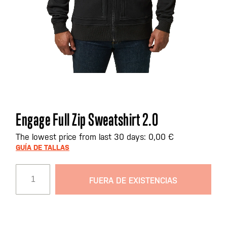
Saltar
Engage Full Zip Sweatshirt 2.0
al
comienzo
The lowest price from last 30 days: 0,00 €
de
GUÍA DE TALLAS
la
galería
FUERA DE EXISTENCIAS
de
imágenes