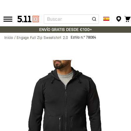
Buscar
Tactical
Gear
ENVÍO GRATIS DESDE €100+
Estilo n.º
78064
Inicio
Engage Full Zip Sweatshirt 2.0
Saltar
al
final
de
la
galería
de
imágenes