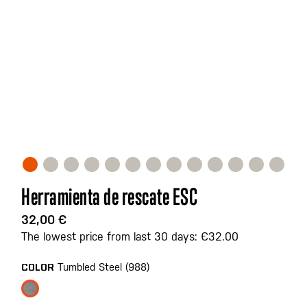
Saltar
Herramienta de rescate ESC
al
comienzo
32,00 €
de
The lowest price from last 30 days: €32.00
la
galería
Tumbled Steel (988)
COLOR
de
imágenes