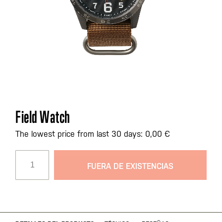
Saltar
Field Watch
al
comienzo
The lowest price from last 30 days: 0,00 €
de
la
FUERA DE EXISTENCIAS
galería
de
imágenes