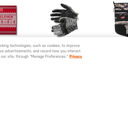
racking technologies, such as cookies, to improve
serve advertisements, and record how you interact
U LIKE TO SHIP TO ANOTHER COUNTRY?
STAY ON
ESPAÑA
 our site, through “Manage Preferences.”
Privacy
,00 €
40,00 €
35,0
dario de
Guante Competition
El calce
nto 2025
Shooting 2.0
Navidad de