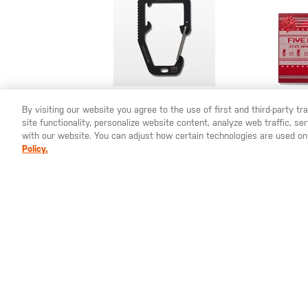
By visiting our website you agree to the use of first and third-party t
site functionality, personalize website content, analyze web traffic, 
YOU ARE SHOPPING ON OUR
ESPAÑA
SITE. WOULD YO
with our website. You can adjust how certain technologies are used on
Policy.
10,00 €
99
Hardpoint M3
Calen
Advie