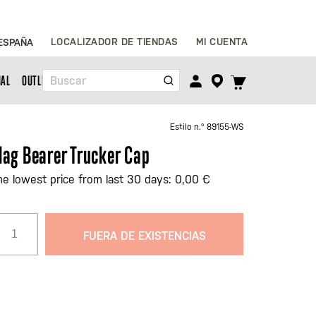
Ir
LOCALIZADOR DE TIENDAS
MI CUENTA
ESPAÑA
al
contenido
TOGGLE
NAL
OUTLET
Buscar
CART
MENU
Estilo n.º
89155-WS
lag Bearer Trucker Cap
he lowest price from last 30 days: 0,00 €
FUERA DE EXISTENCIAS