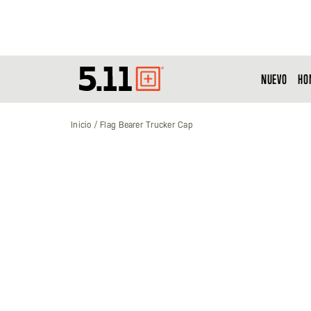
NUEVO
HO
Tactical
Gear
Inicio
Flag Bearer Trucker Cap
Saltar
al
final
de
la
galería
de
imágenes