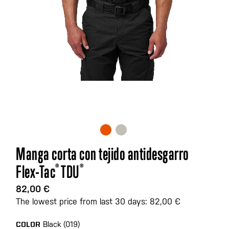
Saltar
Manga corta con tejido antidesgarro
al
Flex-Tac
®
TDU
®
comienzo
de
82,00 €
la
The lowest price from last 30 days: 82,00 €
galería
de
Black (019)
COLOR