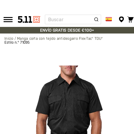
Buscar
Tactical
Gear
ENVÍO GRATIS DESDE €100+
Inicio
Manga corta con tejido antidesgarro Flex-Tac® TDU®
Estilo n.º
71095
Saltar
al
final
de
la
galería
de
imágenes