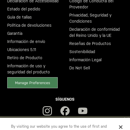
Declaración de Accesibilidad
Código de Conducta del
Proveedor
Estado del pedido
Privacidad, Seguridad y
Guía de tallas
Condiciones
Política de devoluciones
Declaración de conformidad
Garantía
del Reino Unido y la UE
Información de envío
Reseñas de Productos
Ubicaciones 5.11
Sostenibilidad
Retiro de Producto
Información Legal
Información de uso y
Do Not Sell
seguridad del producto
Manage Preferences
SÍGUENOS
YOU ARE SHOPPING ON OUR
ESPAÑA
SITE. WOULD YOU LIKE
By visiting our website you agree to the use of first and