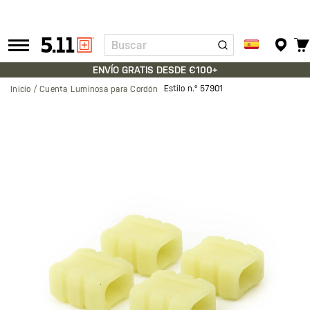
Buscar
Tactical
Gear
ENVÍO GRATIS DESDE €100+
Estilo n.º
57901
Inicio
Cuenta Luminosa para Cordón
Saltar
al
final
de
la
galería
de
imágenes