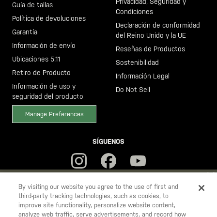
Privacidad, Seguridad y
Guía de tallas
Condiciones
Política de devoluciones
Declaración de conformidad
Garantía
del Reino Unido y la UE
Información de envío
Reseñas de Productos
Ubicaciones 5.11
Sostenibilidad
Retiro de Producto
Información Legal
Información de uso y
Do Not Sell
seguridad del producto
Manage Preferences
SÍGUENOS
YOU ARE SHOPPING ON OUR
ESPAÑA
SITE. WOULD YOU LIKE
By visiting our website you agree to the use of first and
third-party tracking technologies, such as cookies, to
TO SHIP TO ANOTHER COUNTRY?
improve site functionality, personalize website content,
5.11
STAY ON
ESPAÑA
analyze web traffic, serve advertisements, and record how