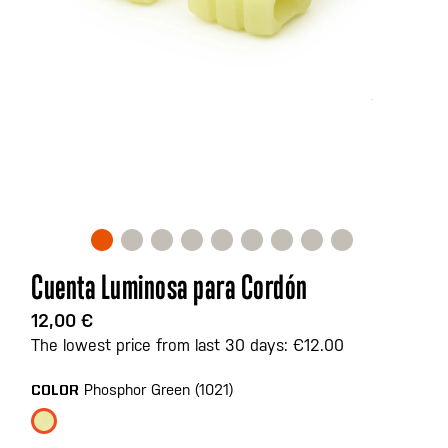
Saltar
Cuenta Luminosa para Cordón
al
comienzo
12,00 €
de
The lowest price from last 30 days: €12.00
la
galería
Phosphor Green (1021)
COLOR
de
imágenes