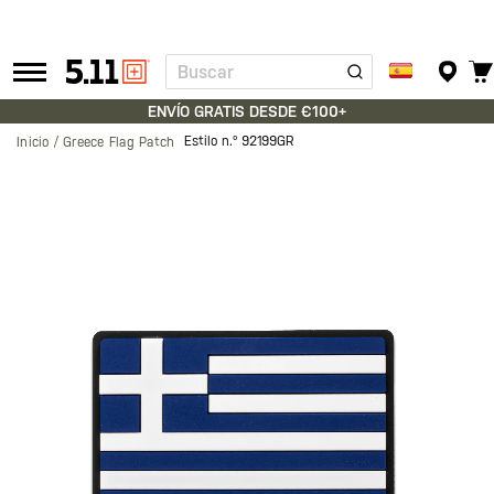
Buscar
Tactical
Gear
ENVÍO GRATIS DESDE €100+
Estilo n.º
92199GR
Inicio
Greece Flag Patch
Saltar
al
final
de
la
galería
de
imágenes