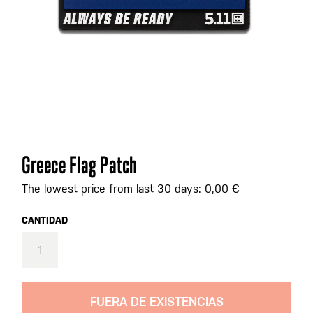
Saltar
Greece Flag Patch
al
comienzo
The lowest price from last 30 days: 0,00 €
de
la
CANTIDAD
galería
de
imágenes
FUERA DE EXISTENCIAS