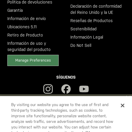
Política de devoluciones
Declaración de conformidad
Garantía
del Reino Unido y la UE
Información de envío
Reseñas de Productos
Ubicaciones 5.11
Sostenibilidad
Retiro de Producto
Información Legal
Información de uso y
Do Not Sell
seguridad del producto
Manage Preferences
SÍGUENOS
YOU ARE SHOPPING ON OUR
ESPAÑA
SITE. WOULD YOU LIKE
By visiting our website you agree to the use of first and
third-party tracking technologies, such as cookies, to
TO SHIP TO ANOTHER COUNTRY?
improve site functionality, personalize website content,
5.11
STAY ON
ESPAÑA
analyze web traffic, serve advertisements, and record how
Tactical
you interact with our website. You can adjust how certain