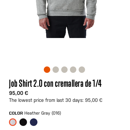
Saltar
Job Shirt 2.0 con cremallera de 1/4
al
comienzo
95,00 €
de
The lowest price from last 30 days: 95,00 €
la
galería
Heather Gray (016)
COLOR
de
imágenes