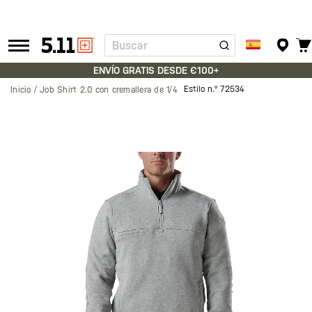
Buscar
Tactical
Gear
ENVÍO GRATIS DESDE €100+
Estilo n.º
72534
Inicio
Job Shirt 2.0 con cremallera de 1/4
Saltar
al
final
de
la
galería
de
imágenes