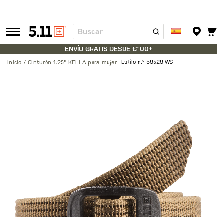
Buscar
Tactical
Gear
ENVÍO GRATIS DESDE €100+
Estilo n.º
59529-WS
Inicio
Cinturón 1.25" KELLA para mujer
Saltar
al
final
de
la
galería
de
imágenes