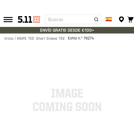
Buscar
Tactical
Gear
ENVÍO GRATIS DESDE €100+
Estilo n.º
76274
Inicio
KNIFE TEE Short Sleeve TEE
Saltar
al
final
de
la
galería
de
imágenes