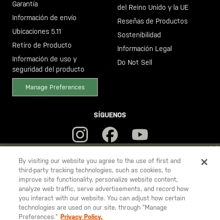
Garantía
del Reino Unido y la UE
Información de envío
Reseñas de Productos
Ubicaciones 5.11
Sostenibilidad
Retiro de Producto
Información Legal
Información de uso y
Do Not Sell
seguridad del producto
Manage Preferences
SÍGUENOS
YOU ARE SHOPPING ON OUR
ESPAÑA
SITE. WOULD YOU LIKE
By visiting our website you agree to the use of first and
third-party tracking technologies, such as cookies, to
TO SHIP TO ANOTHER COUNTRY?
improve site functionality, personalize website content,
5.11
STAY ON
ESPAÑA
analyze web traffic, serve advertisements, and record how
Tactical
you interact with our website. You can adjust how certain
CHANGE COUNTRY
technologies are used on our site, through “Manage
Preferences.”
Privacy Policy.