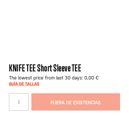
Saltar
KNIFE TEE Short Sleeve TEE
al
comienzo
The lowest price from last 30 days: 0,00 €
de
GUÍA DE TALLAS
la
galería
FUERA DE EXISTENCIAS
de
imágenes