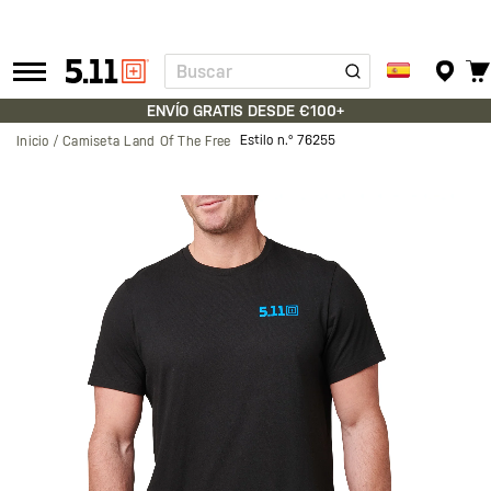
Buscar
Tactical
Gear
ENVÍO GRATIS DESDE €100+
Estilo n.º
76255
Inicio
Camiseta Land Of The Free
Saltar
al
final
de
la
galería
de
imágenes