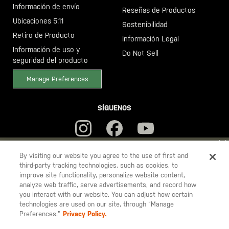
Información de envío
Reseñas de Productos
Ubicaciones 5.11
Sostenibilidad
Retiro de Producto
Información Legal
Información de uso y
Do Not Sell
seguridad del producto
Manage Preferences
SÍGUENOS
YOU ARE SHOPPING ON OUR
ESPAÑA
SITE. WOULD YOU LIKE
By visiting our website you agree to the use of first and
third-party tracking technologies, such as cookies, to
TO SHIP TO ANOTHER COUNTRY?
improve site functionality, personalize website content,
5.11
STAY ON
ESPAÑA
analyze web traffic, serve advertisements, and record how
Tactical
you interact with our website. You can adjust how certain
CHANGE COUNTRY
technologies are used on our site, through “Manage
Preferences.”
Privacy Policy.
© 2026 5.11, Inc. Todos los derechos reservados.
EUROPE