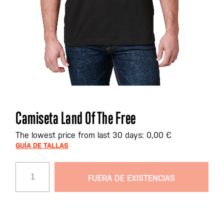
Saltar
Camiseta Land Of The Free
al
comienzo
The lowest price from last 30 days: 0,00 €
de
GUÍA DE TALLAS
la
galería
FUERA DE EXISTENCIAS
de
imágenes