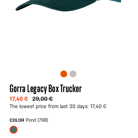
Saltar
Gorra Legacy Box Trucker
al
comienzo
17,40 €
29,00 €
de
The lowest price from last 30 days: 17,40 €
la
galería
Pond (798)
COLOR
de
imágenes