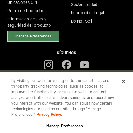
Ubicaciones 5.11
Sostenibilidad
Retiro de Producto
Información Legal
Información de uso y
Do Not Sell
seguridad del producto
Manage Preferences
SÍGUENOS
YOU ARE SHOPPING ON OUR
ESPAÑA
SITE. WOULD YOU LIKE
By visiting our website you agree to the use of first and
third-party tracking technologies, such as cookies, to
TO SHIP TO ANOTHER COUNTRY?
improve site functionality, personalize website content,
5.11
STAY ON
ESPAÑA
analyze web traffic, serve advertisements, and record how
Tactical
you interact with our website. You can adjust how certain
CHANGE COUNTRY
technologies are used on our site, through “Manage
Preferences.”
Privacy Policy.
© 2026 5.11, Inc. Todos los derechos reservados.
EUROPE
Manage Preferences
Austria
€