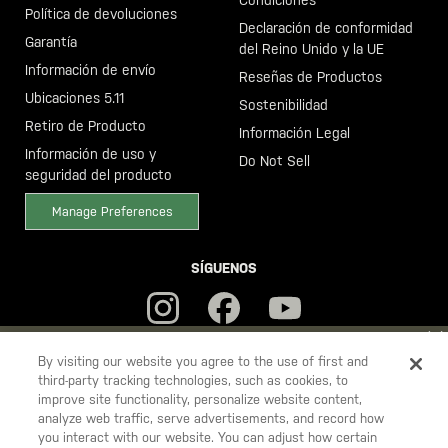
Política de devoluciones
Declaración de conformidad
Garantía
del Reino Unido y la UE
Información de envío
Reseñas de Productos
Ubicaciones 5.11
Sostenibilidad
Retiro de Producto
Información Legal
Información de uso y
Do Not Sell
seguridad del producto
Manage Preferences
SÍGUENOS
YOU ARE SHOPPING ON OUR
ESPAÑA
SITE. WOULD YOU LIKE
By visiting our website you agree to the use of first and
third-party tracking technologies, such as cookies, to
TO SHIP TO ANOTHER COUNTRY?
improve site functionality, personalize website content,
5.11
STAY ON
ESPAÑA
analyze web traffic, serve advertisements, and record how
Tactical
you interact with our website. You can adjust how certain