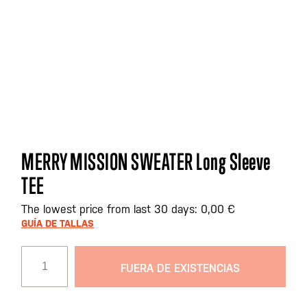
Saltar
MERRY MISSION SWEATER Long Sleeve
al
TEE
comienzo
de
The lowest price from last 30 days: 0,00 €
la
GUÍA DE TALLAS
galería
de
imágenes
FUERA DE EXISTENCIAS