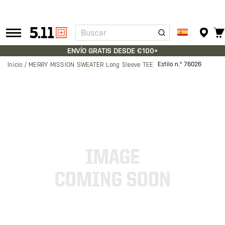
Buscar
Tactical
Gear
ENVÍO GRATIS DESDE €100+
Estilo n.º
76026
Inicio
MERRY MISSION SWEATER Long Sleeve TEE
Saltar
al
final
de
la
galería
de
imágenes