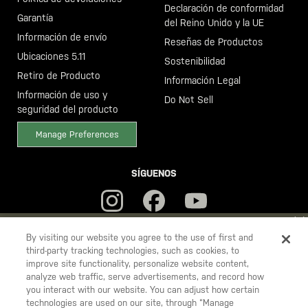
Declaración de conformidad
Garantía
del Reino Unido y la UE
Información de envío
Reseñas de Productos
Ubicaciones 5.11
Sostenibilidad
Retiro de Producto
Información Legal
Información de uso y
Do Not Sell
seguridad del producto
Manage Preferences
SÍGUENOS
YOU ARE SHOPPING ON OUR
ESPAÑA
SITE. WOULD YOU LIKE
By visiting our website you agree to the use of first and
third-party tracking technologies, such as cookies, to
TO SHIP TO ANOTHER COUNTRY?
improve site functionality, personalize website content,
5.11
STAY ON
ESPAÑA
analyze web traffic, serve advertisements, and record how
Tactical
you interact with our website. You can adjust how certain
CHANGE COUNTRY
technologies are used on our site, through “Manage