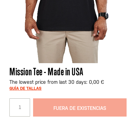
Saltar
Mission Tee - Made in USA
al
comienzo
The lowest price from last 30 days: 0,00 €
de
GUÍA DE TALLAS
la
galería
FUERA DE EXISTENCIAS
de
imágenes