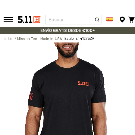
Buscar
Tactical
Gear
ENVÍO GRATIS DESDE €100+
Estilo n.º
41275ZA
Inicio
Mission Tee - Made in USA
Saltar
al
final
de
la
galería
de
imágenes