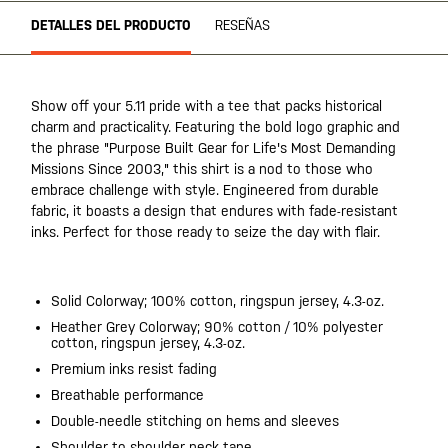
DETALLES DEL PRODUCTO
RESEÑAS
Show off your 5.11 pride with a tee that packs historical
charm and practicality. Featuring the bold logo graphic and
the phrase "Purpose Built Gear for Life's Most Demanding
Missions Since 2003," this shirt is a nod to those who
embrace challenge with style. Engineered from durable
fabric, it boasts a design that endures with fade-resistant
inks. Perfect for those ready to seize the day with flair.
Solid Colorway; 100% cotton, ringspun jersey, 4.3-oz.
Heather Grey Colorway; 90% cotton / 10% polyester
cotton, ringspun jersey, 4.3-oz.
Premium inks resist fading
Breathable performance
Double-needle stitching on hems and sleeves
Shoulder to shoulder neck tape