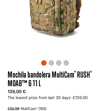
Saltar
Mochila bandolera MultiCam
®
RUSH
®
al
MOAB™ 6 11 L
comienzo
de
139,00 €
la
The lowest price from last 30 days: €139.00
galería
de
MultiCam® (169)
COLOR