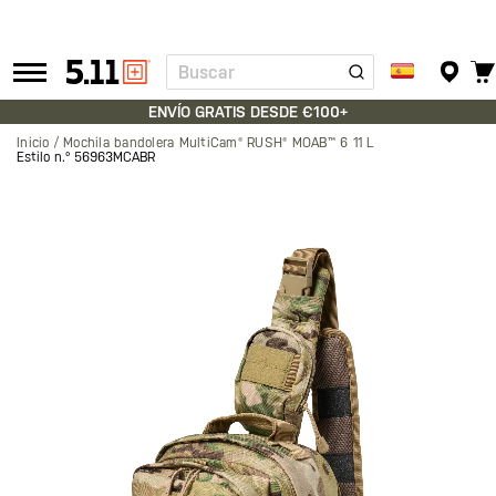
Buscar
Tactical
Gear
ENVÍO GRATIS DESDE €100+
Inicio
Mochila bandolera MultiCam® RUSH® MOAB™ 6 11 L
Estilo n.º
56963MCABR
Saltar
al
final
de
la
galería
de
imágenes