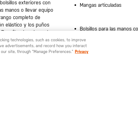
bolsillos exteriores con
Mangas articuladas
as manos o llevar equipo
 rango completo de
ón elástico y los puños
Bolsillos para las manos co
. Desafía a los elementos con
de cremallera
 Nevada.
racking technologies, such as cookies, to improve
serve advertisements, and record how you interact
Etiqueta 5.11[+] en el bolsil
U LIKE TO SHIP TO ANOTHER COUNTRY?
STAY ON
ESPAÑA
 our site, through “Manage Preferences.”
Privacy
izquierdo
4 bolsillos (3 externos + 1 