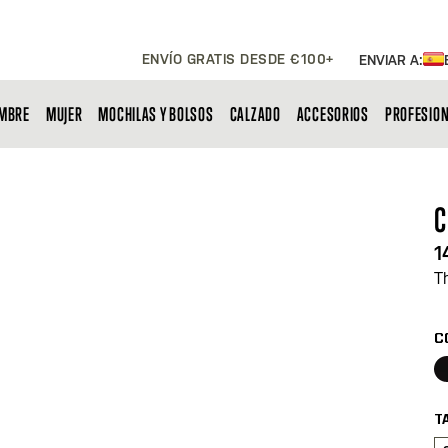
ENVÍO GRATIS DESDE €100+
ENVIAR A:
MBRE
MUJER
MOCHILAS Y BOLSOS
CALZADO
ACCESORIOS
PROFESIO
C
1
T
C
T