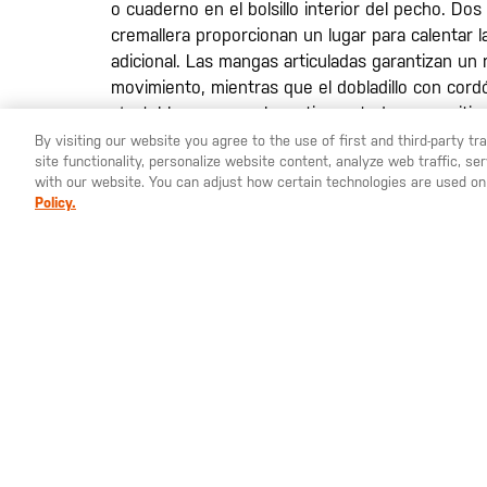
o cuaderno en el bolsillo interior del pecho. Dos 
cremallera proporcionan un lugar para calentar l
adicional. Las mangas articuladas garantizan un
movimiento, mientras que el dobladillo con cord
ajustables con canal mantienen todo en su sitio
estilo y buen aspecto con la chaqueta Softshell
By visiting our website you agree to the use of first and third-party t
site functionality, personalize website content, analyze web traffic, 
YOU ARE SHOPPING ON OUR
ESPAÑA
SITE. WOULD YO
with our website. You can adjust how certain technologies are used on
Policy.