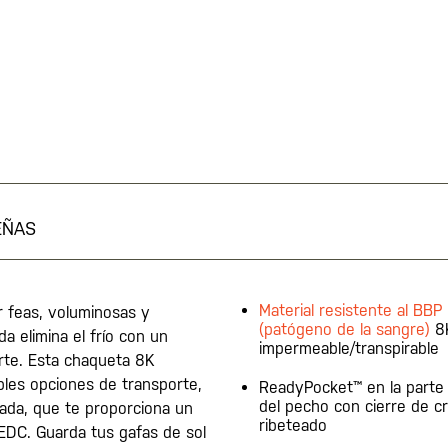
EÑAS
Material resistente al BBP
r feas, voluminosas y
(patógeno de la sangre)
8
a elimina el frío con un
impermeable/transpirable
rte. Esta chaqueta 8K
ples opciones de transporte,
ReadyPocket™ en la parte 
del pecho con cierre de c
ada, que te proporciona un
ribeteado
EDC. Guarda tus gafas de sol