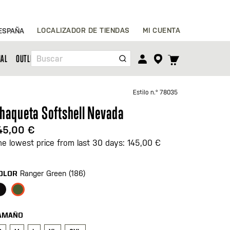
Ir
LOCALIZADOR DE TIENDAS
MI CUENTA
ESPAÑA
al
contenido
TOGGLE
NAL
OUTLET
Buscar
CART
MENU
Estilo n.º
78035
haqueta Softshell Nevada
45,00 €
he lowest price from last 30 days: 145,00 €
Ranger Green (186)
OLOR
AMAÑO