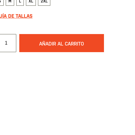
S
M
L
XL
2XL
UÍA DE TALLAS
AÑADIR AL CARRITO