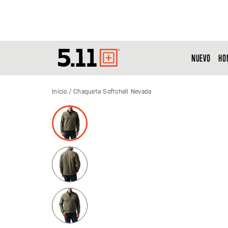
NUEVO
HO
Tactical
Gear
Inicio
Chaqueta Softshell Nevada
Saltar
al
final
de
la
galería
de
imágenes