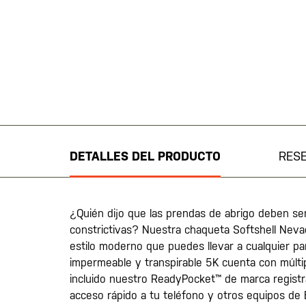
Saltar
al
comienzo
de
DETALLES DEL PRODUCTO
RES
la
galería
de
imágenes
¿Quién dijo que las prendas de abrigo deben se
constrictivas? Nuestra chaqueta Softshell Nevad
estilo moderno que puedes llevar a cualquier pa
impermeable y transpirable 5K cuenta con múlti
incluido nuestro ReadyPocket™ de marca registr
acceso rápido a tu teléfono y otros equipos de 