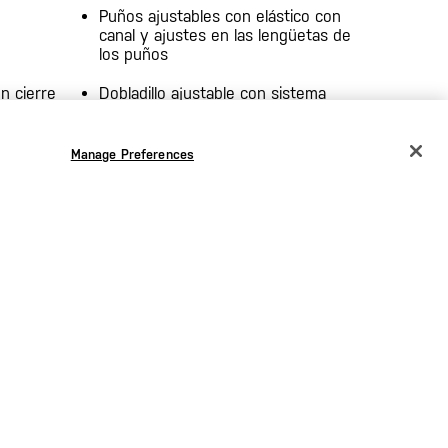
Puños ajustables con elástico con
canal y ajustes en las lengüetas de
los puños
n cierre
Dobladillo ajustable con sistema
interno de cordón elástico
lo
Bordado [+] en la parte superior de
Manage Preferences
CHANGE COUNTRY
la espalda
EUROPE
interno)
Superficie de tejido liso 82 %
nailon/18 % elastano, refuerzo
Austria
€
micro 97 % poliéster 3 % elastano,
Bélgica
€
softshell 3L, 8.1-oz., DWR
Bulgaria
€
Croacia
€
Chequia
€
Dinamarca
€
Estonia
€