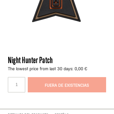
Saltar
Night Hunter Patch
al
comienzo
The lowest price from last 30 days: 0,00 €
de
la
FUERA DE EXISTENCIAS
galería
de
imágenes