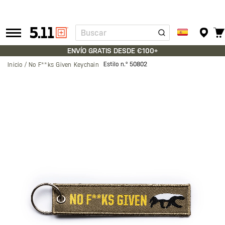
Buscar
Tactical
Gear
ENVÍO GRATIS DESDE €100+
Estilo n.º
50802
Inicio
No F**ks Given Keychain
Saltar
al
final
de
la
galería
de
imágenes