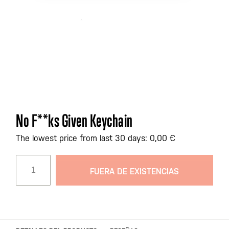
Saltar
No F**ks Given Keychain
al
comienzo
The lowest price from last 30 days: 0,00 €
de
la
FUERA DE EXISTENCIAS
galería
de
imágenes