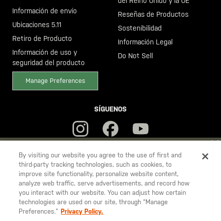
del Reino Unido y la UE
Información de envío
Reseñas de Productos
Ubicaciones 5.11
Sostenibilidad
Retiro de Producto
Información Legal
Información de uso y
Do Not Sell
seguridad del producto
Manage Preferences
SÍGUENOS
YOU ARE SHOPPING ON OUR
ESPAÑA
SITE. WOULD YOU LIKE
By visiting our website you agree to the use of first and
third-party tracking technologies, such as cookies, to
TO SHIP TO ANOTHER COUNTRY?
improve site functionality, personalize website content,
5.11
STAY ON
ESPAÑA
analyze web traffic, serve advertisements, and record how
Tactical
you interact with our website. You can adjust how certain
CHANGE COUNTRY
technologies are used on our site, through “Manage
Preferences.”
Privacy Policy.
© 2026 5.11, Inc. Todos los derechos reservados.
EUROPE