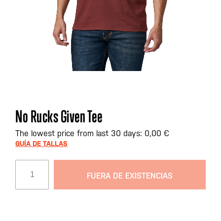
Saltar
No Rucks Given Tee
al
comienzo
The lowest price from last 30 days: 0,00 €
de
GUÍA DE TALLAS
la
galería
FUERA DE EXISTENCIAS
de
imágenes