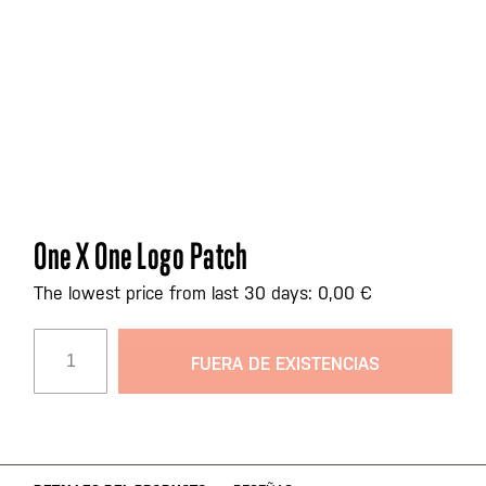
Saltar
One X One Logo Patch
al
comienzo
The lowest price from last 30 days: 0,00 €
de
la
FUERA DE EXISTENCIAS
galería
de
imágenes