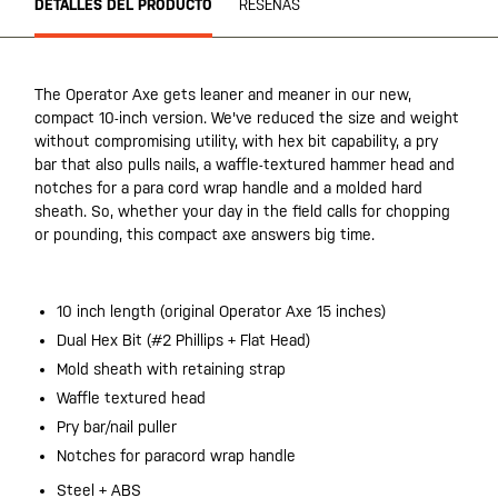
DETALLES DEL PRODUCTO
RESEÑAS
The Operator Axe gets leaner and meaner in our new,
compact 10-inch version. We've reduced the size and weight
without compromising utility, with hex bit capability, a pry
bar that also pulls nails, a waffle-textured hammer head and
notches for a para cord wrap handle and a molded hard
sheath. So, whether your day in the field calls for chopping
or pounding, this compact axe answers big time.
10 inch length (original Operator Axe 15 inches)
Dual Hex Bit (#2 Phillips + Flat Head)
Mold sheath with retaining strap
Waffle textured head
Pry bar/nail puller
Notches for paracord wrap handle
Steel + ABS