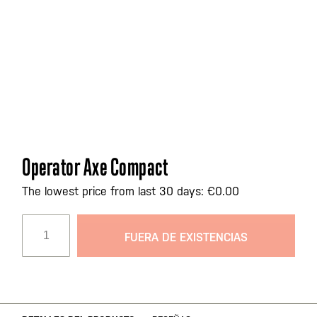
Saltar
Operator Axe Compact
al
comienzo
The lowest price from last 30 days: €0.00
de
la
FUERA DE EXISTENCIAS
galería
de
imágenes