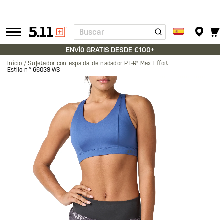
Buscar
Tactical
Gear
ENVÍO GRATIS DESDE €100+
Inicio
Sujetador con espalda de nadador PT-R® Max Effort
Estilo n.º
66039-WS
Saltar
al
final
de
la
galería
de
imágenes