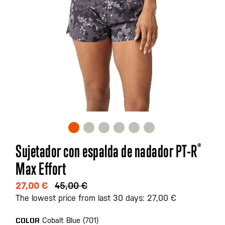
Saltar
Sujetador con espalda de nadador PT-R
®
al
Max Effort
comienzo
de
27,00 €
45,00 €
la
The lowest price from last 30 days: 27,00 €
galería
de
Cobalt Blue (701)
COLOR