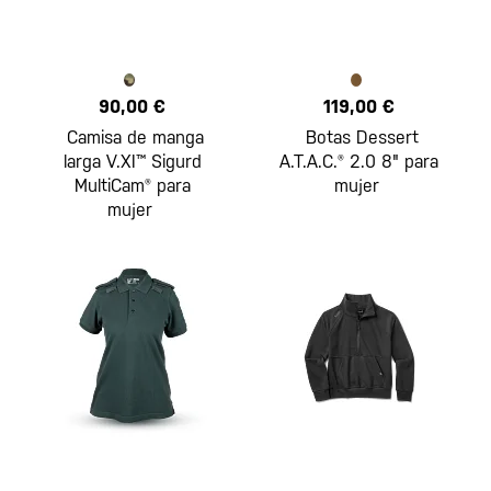
90,00 €
119,00 €
Camisa de manga
Botas Dessert
larga V.XI™ Sigurd
A.T.A.C.® 2.0 8" para
MultiCam® para
mujer
mujer