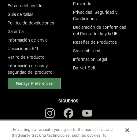
Proveedor
Estado del pedido
Privacidad, Seguridad y
Guía de tallas
Condiciones
Política de devoluciones
Declaración de conformidad
Garantía
del Reino Unido y la UE
Información de envío
Reseñas de Productos
Ubicaciones 5.11
Sostenibilidad
Retiro de Producto
Información Legal
Información de uso y
Do Not Sell
seguridad del producto
Manage Preferences
SÍGUENOS
YOU ARE SHOPPING ON OUR
ESPAÑA
SITE. WOULD YOU LIKE
By visiting our website you agree to the use of first and
third-party tracking technologies, such as cookies, to
TO SHIP TO ANOTHER COUNTRY?