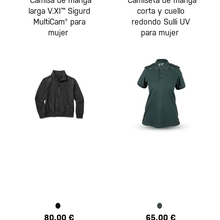
Camisa de manga
Camiseta de manga
larga V.XI™ Sigurd
corta y cuello
MultiCam® para
redondo Sulli UV
mujer
para mujer
80,00 €
65,00 €