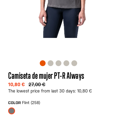
Saltar
Camiseta de mujer PT-R Always
al
comienzo
10,80 €
27,00 €
de
The lowest price from last 30 days: 10,80 €
la
galería
Flint (258)
COLOR
de
imágenes