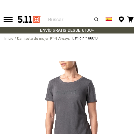
Buscar
Tactical
Gear
ENVÍO GRATIS DESDE €100+
Estilo n.º
66019
Inicio
Camiseta de mujer PT-R Always
Saltar
al
final
de
la
galería
de
imágenes