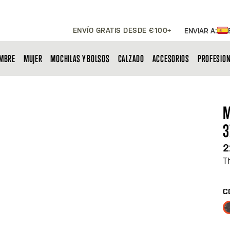
ENVÍO GRATIS DESDE €100+
ENVIAR A:
MBRE
MUJER
MOCHILAS Y BOLSOS
CALZADO
ACCESORIOS
PROFESIO
M
3
2
T
C