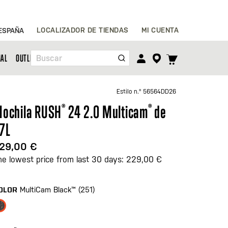
Ir
LOCALIZADOR DE TIENDAS
MI CUENTA
ESPAÑA
al
contenido
TOGGLE
NAL
OUTLET
Buscar
CART
MENU
Estilo n.º
56564DD26
ochila RUSH
®
24 2.0 Multicam
®
de
7L
29,00 €
he lowest price from last 30 days: 229,00 €
MultiCam Black™ (251)
OLOR