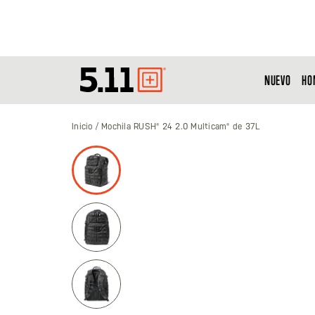
NUEVO
HO
Tactical
Gear
Inicio
Mochila RUSH® 24 2.0 Multicam® de 37L
Saltar
al
final
de
la
galería
de
imágenes