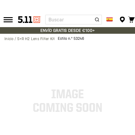
Buscar
Tactical
Gear
ENVÍO GRATIS DESDE €100+
Estilo n.º
53246
Inicio
S+R H2 Lens Filter Kit
Saltar
al
final
de
la
galería
de
imágenes