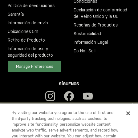
Condiciones
Política de devoluciones
Declaración de conformidad
Garantía
del Reino Unido y la UE
Información de envío
Reseñas de Productos
Ubicaciones 5.11
Sostenibilidad
Retiro de Producto
Información Legal
Información de uso y
Do Not Sell
seguridad del producto
Manage Preferences
SÍGUENOS
YOU ARE SHOPPING ON OUR
ESPAÑA
SITE. WOULD YOU LIKE
By visiting our website you agree to the use of first and
third-party tracking technologies, such as cookies, to
TO SHIP TO ANOTHER COUNTRY?
improve site functionality, personalize website content,
5.11
STAY ON
ESPAÑA
analyze web traffic, serve advertisements, and record how
Tactical
you interact with our website. You can adjust how certain