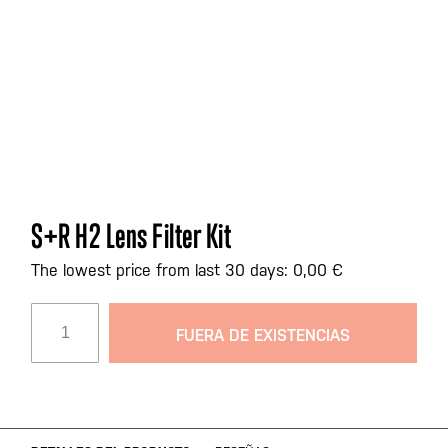
Saltar
S+R H2 Lens Filter Kit
al
comienzo
The lowest price from last 30 days: 0,00 €
de
la
FUERA DE EXISTENCIAS
galería
de
imágenes